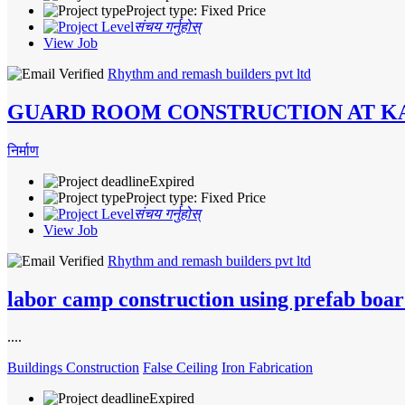
Project type: Fixed Price
संचय गर्नुहोस्
View Job
Rhythm and remash builders pvt ltd
GUARD ROOM CONSTRUCTION AT 
निर्माण
Expired
Project type: Fixed Price
संचय गर्नुहोस्
View Job
Rhythm and remash builders pvt ltd
labor camp construction using prefab boar
....
Buildings Construction
False Ceiling
Iron Fabrication
Expired