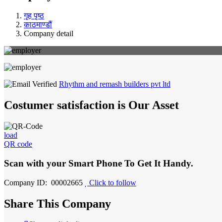
गृह पृष्ठ
काठमाण्डौं
Company detail
Rhythm and remash builders pvt ltd
Costumer satisfaction is Our Asset
load
QR code
Scan with your
Smart Phone
To Get It Handy.
Company ID: 00002665
Click to follow
Share This Company