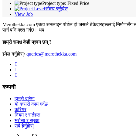
Project type: Fixed Price
संचय गर्नुहोस्
View Job
Merothekka.com एउटा अनलाइन पोर्टल हो जसले ठेकेदारहरूलाई निर्माणसँग सम्बन्ध
पार्न पनि मद्दत गर्दछ।
थप
हाम्रो समक्ष केही प्रश्न छन् ?
इमेल गर्नुहोस्ः
queries@merothekka.com
कम्पनी
हाम्रो बारेमा
यो कसरी काम गर्दछ
करियर
नियम र सर्तहरू
भरोसा र सुरक्षा
सबै हेर्नुहोस्