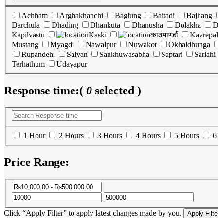
Achham
Arghakhanchi
Baglung
Baitadi
Bajhang
Darchula
Dhading
Dhankuta
Dhanusha
Dolakha
D
Kapilvastu
Kaski
काठमाण्डौं
Kavrepa
Mustang
Myagdi
Nawalpur
Nuwakot
Okhaldhunga
Rupandehi
Salyan
Sankhuwasabha
Saptari
Sarlahi
Terhathum
Udayapur
Response time:
(
0
selected )
1 Hour
2 Hours
3 Hours
4 Hours
5 Hours
6
Price Range:
Click “Apply Filter” to apply latest changes made by you.