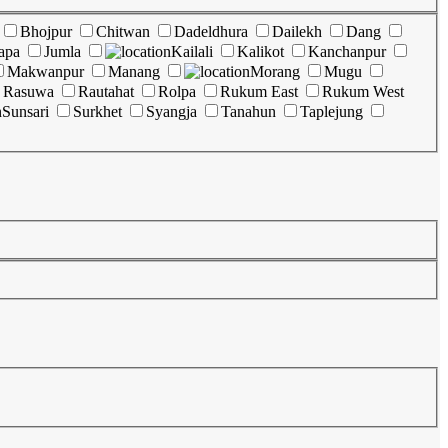
Bhojpur
Chitwan
Dadeldhura
Dailekh
Dang
apa
Jumla
Kailali
Kalikot
Kanchanpur
Makwanpur
Manang
Morang
Mugu
Rasuwa
Rautahat
Rolpa
Rukum East
Rukum West
Sunsari
Surkhet
Syangja
Tanahun
Taplejung