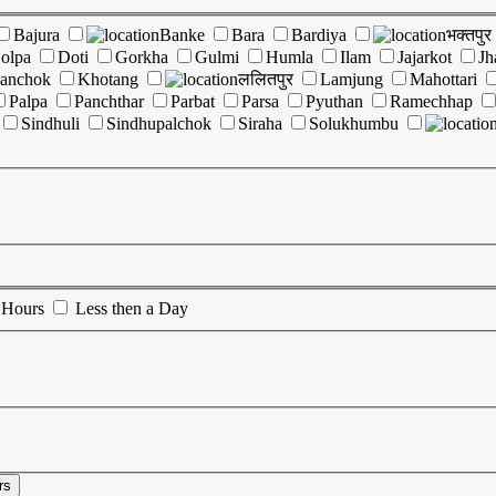
Bajura
Banke
Bara
Bardiya
भक्तपुर
olpa
Doti
Gorkha
Gulmi
Humla
Ilam
Jajarkot
Jh
lanchok
Khotang
ललितपुर
Lamjung
Mahottari
Palpa
Panchthar
Parbat
Parsa
Pyuthan
Ramechhap
Sindhuli
Sindhupalchok
Siraha
Solukhumbu
 Hours
Less then a Day