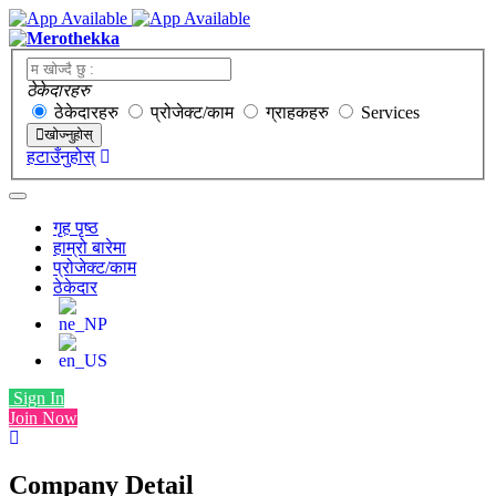
ठेकेदारहरु
ठेकेदारहरु
प्रोजेक्ट/काम
ग्राहकहरु
Services
खोज्नुहोस्
हटाउँनुहोस्
गृह पृष्ठ
हाम्रो बारेमा
प्रोजेक्ट/काम
ठेकेदार
Sign In
Join Now
Company Detail