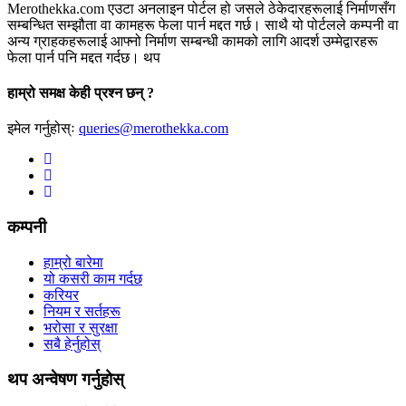
Merothekka.com एउटा अनलाइन पोर्टल हो जसले ठेकेदारहरूलाई निर्माणसँग
सम्बन्धित सम्झौता वा कामहरू फेला पार्न मद्दत गर्छ। साथै यो पोर्टलले कम्पनी वा
अन्य ग्राहकहरूलाई आफ्नो निर्माण सम्बन्धी कामको लागि आदर्श उम्मेद्वारहरू
फेला पार्न पनि मद्दत गर्दछ।
थप
हाम्रो समक्ष केही प्रश्न छन् ?
इमेल गर्नुहोस्ः
queries@merothekka.com
कम्पनी
हाम्रो बारेमा
यो कसरी काम गर्दछ
करियर
नियम र सर्तहरू
भरोसा र सुरक्षा
सबै हेर्नुहोस्
थप अन्वेषण गर्नुहोस्