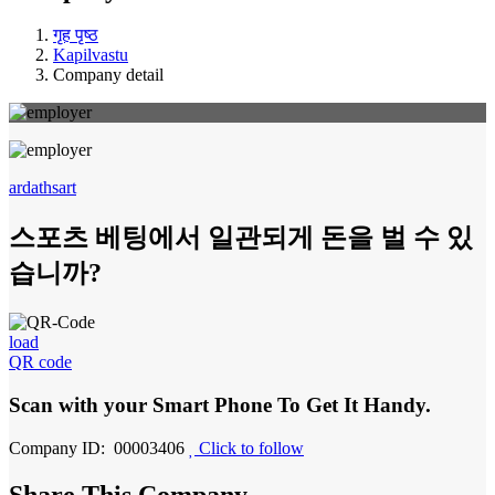
गृह पृष्ठ
Kapilvastu
Company detail
ardathsart
스포츠 베팅에서 일관되게 돈을 벌 수 있
습니까?
load
QR code
Scan with your
Smart Phone
To Get It Handy.
Company ID: 00003406
Click to follow
Share This Company