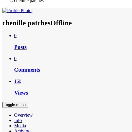
chenille patches
chenille patches
Offline
0
Posts
0
Comments
160
Views
toggle menu
Overview
Info
Media
Activity