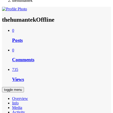
thehumantek
thehumantek
Offline
0
Posts
0
Comments
735
Views
toggle menu
Overview
Info
Media
Activity