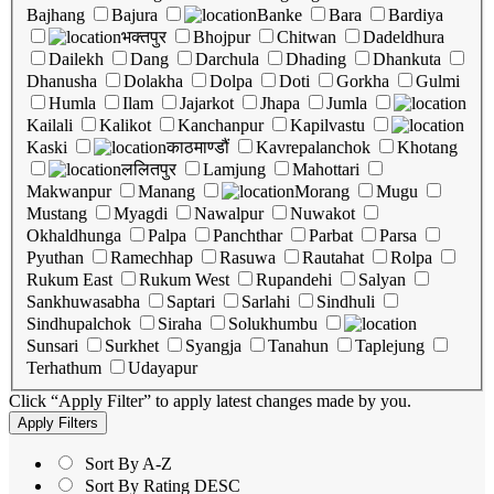
Bajhang
Bajura
Banke
Bara
Bardiya
भक्तपुर
Bhojpur
Chitwan
Dadeldhura
Dailekh
Dang
Darchula
Dhading
Dhankuta
Dhanusha
Dolakha
Dolpa
Doti
Gorkha
Gulmi
Humla
Ilam
Jajarkot
Jhapa
Jumla
Kailali
Kalikot
Kanchanpur
Kapilvastu
Kaski
काठमाण्डौं
Kavrepalanchok
Khotang
ललितपुर
Lamjung
Mahottari
Makwanpur
Manang
Morang
Mugu
Mustang
Myagdi
Nawalpur
Nuwakot
Okhaldhunga
Palpa
Panchthar
Parbat
Parsa
Pyuthan
Ramechhap
Rasuwa
Rautahat
Rolpa
Rukum East
Rukum West
Rupandehi
Salyan
Sankhuwasabha
Saptari
Sarlahi
Sindhuli
Sindhupalchok
Siraha
Solukhumbu
Sunsari
Surkhet
Syangja
Tanahun
Taplejung
Terhathum
Udayapur
Click “Apply Filter” to apply latest changes made by you.
Sort By A-Z
Sort By Rating DESC