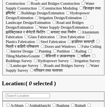
Construction
Roads and Bridges Construction
Water
Supply Construction
Construction Moduling
डिजाइन तथा
इष्टिमेट
Buildings Design/Estimation
Hydropower
Design/Estimation
Irrigation Design/Estimation
Landscape Design/Estimation
Road and Bridges
Design/Estimation
Water Supply Design/Estimation
इलेक्ट्रिकल र सेनेटरी फिटिंग
बनावट तथा निर्माण
Aluminium
Fabrication
Glass Fabrication
Iron Fabrication
Plastics Fabrication
Steel Fabrication
हार्डवेयर सामाग्री
भित्री र बाहिरी परिष्करण
Doors and Windows
False Ceiling
Interior Design
Painting
Partition
Railing
Tiling/Marbles/Granite
मेसिनरी र उपकरणहरू
सर्वेक्षण
Buildings Survey
Hydropower Survey
Irrigation Survey
Landscape Survey
Roads and Bridges Survey
Water
Supply Survey
परिवहन तथा यातायत
Location:
(
0
selected )
Achham
Arghakhanchi
Baglung
Baitadi