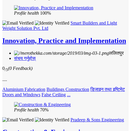
Profile health
100%
Smart Builders and Light
Weight Solution Pvt. Ltd
Innovation, Practice and Implementation
ललितपुर
संचय गर्नुहोस्
0
(0 Feedback)
/5
....
Aluminium Fabrication
Buildings Construction
डिजाइन तथा इष्टिमेट
Doors and Windows
False Ceiling
...
Profile health
70%
Pradeep & Sons Engineering