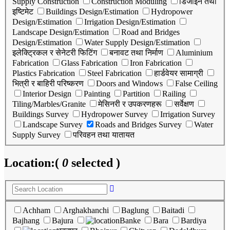
Supply Construction
Construction Moduling
डिजाइन तथा
इष्टिमेट
Buildings Design/Estimation
Hydropower
Design/Estimation
Irrigation Design/Estimation
Landscape Design/Estimation
Road and Bridges
Design/Estimation
Water Supply Design/Estimation
इलेक्ट्रिकल र सेनेटरी फिटिंग
बनावट तथा निर्माण
Aluminium
Fabrication
Glass Fabrication
Iron Fabrication
Plastics Fabrication
Steel Fabrication
हार्डवेयर सामाग्री
भित्री र बाहिरी परिष्करण
Doors and Windows
False Ceiling
Interior Design
Painting
Partition
Railing
Tiling/Marbles/Granite
मेसिनरी र उपकरणहरू
सर्वेक्षण
Buildings Survey
Hydropower Survey
Irrigation Survey
Landscape Survey
Roads and Bridges Survey
Water
Supply Survey
परिवहन तथा यातायत
Location:
(
0
selected )
Achham
Arghakhanchi
Baglung
Baitadi
Bajhang
Bajura
Banke
Bara
Bardiya