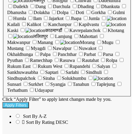
भक्तपुर
Bhojpur
Chitwan
Dadeldhura
Dailekh
Dang
Darchula
Dhading
Dhankuta
Dhanusha
Dolakha
Dolpa
Doti
Gorkha
Gulmi
Humla
Ilam
Jajarkot
Jhapa
Jumla
Kailali
Kalikot
Kanchanpur
Kapilvastu
Kaski
काठमाण्डौं
Kavrepalanchok
Khotang
ललितपुर
Lamjung
Mahottari
Makwanpur
Manang
Morang
Mugu
Mustang
Myagdi
Nawalpur
Nuwakot
Okhaldhunga
Palpa
Panchthar
Parbat
Parsa
Pyuthan
Ramechhap
Rasuwa
Rautahat
Rolpa
Rukum East
Rukum West
Rupandehi
Salyan
Sankhuwasabha
Saptari
Sarlahi
Sindhuli
Sindhupalchok
Siraha
Solukhumbu
Sunsari
Surkhet
Syangja
Tanahun
Taplejung
Terhathum
Udayapur
Click “Apply Filter” to apply latest changes made by you.
Sort By A-Z
Sort By Rating DESC